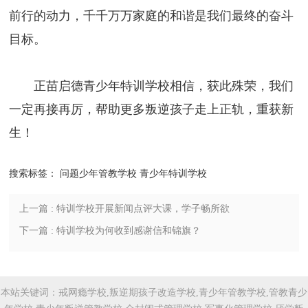
前行的动力，千千万万家庭的和谐是我们最终的奋斗
目标。
正苗启德
青少年特训学校
相信，获此殊荣，我们
一定再接再厉，帮助更多
叛逆孩子
走上正轨，重获新
生！
搜索标签：
问题少年管教学校
青少年特训学校
上一篇 : 特训学校开展新闻点评大课，学子畅所欲
言
下一篇 : 特训学校为何收到感谢信和锦旗？
本站关键词：戒网瘾学校,叛逆期孩子改造学校,青少年管教学校,管教青少