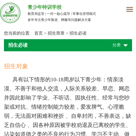
青少年特训学校
教育局监管 | 一对一贴心疏导 | 军事化管理模式
多年专注青少年叛逆、网瘾等问题解决方案
您当前的位置:
首页
>
招生简章
>
招生必读
招生必读
分类
招生对象
具有以下情形的10-18周岁以下青少年：情亲淡
漠、不善于和他人交流，人际关系较差、早恋、网恋
并因此影响了学业、不听话、固执任性、经常与您吵
架或对抗、情绪控制能力较差，爱发脾气、心理脆
弱，无法面对困难和挫折 、自卑封闭，不善表达，缺
乏自信心 、因各种原因被学校劝退及已离校的学生、
沾染如道德之类的不良的行为习惯、学习不主动、做